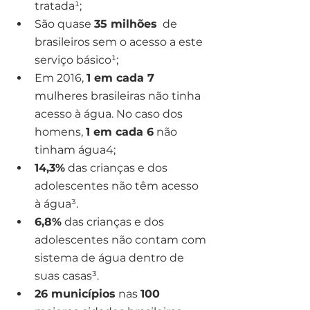
tratada¹;
São quase 
35 milhões
  de 
brasileiros sem o acesso a este 
serviço básico¹;
Em 2016, 
1 em cada 7
mulheres brasileiras não tinha 
acesso à água. No caso dos 
homens, 
1 em cada 6
 não 
tinham água4;
14,3%
 das crianças e dos 
adolescentes não têm acesso 
à água³.
6,8%
 das crianças e dos 
adolescentes não contam com 
sistema de água dentro de 
suas casas³.
26 municípios
 nas 
100