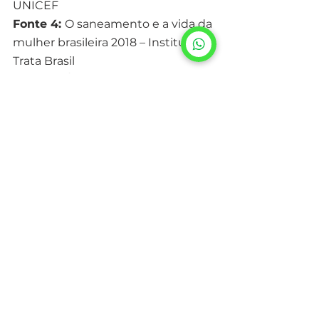
UNICEF
Fonte 4: 
O saneamento e a vida da 
mulher brasileira 2018 – Instituto 
Trata Brasil
Fonte 5: 
Águas subterrâneas e 
saneamento básico 2019 – 
Instituto Trata Brasil
Fonte 6: 
Ranking do Saneamento 
2021– Instituto Trata Brasil
Fonte7: 
Pesquisa Nacional de 
Saneamento Básico 2017 - IBGE
Ver tudo
Posts recentes