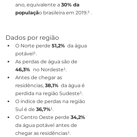
ano, equivalente a 
30% da 
populaçã
o brasileira em 2019.² .
Dados por região
O Norte perde 
51,2%
  da água 
potável¹.
As perdas de água são de 
46,3%  
no Nordeste¹.
Antes de chegar as 
residências, 
38,1%
  da água é 
perdida na região Sudeste¹.
O índice de perdas na região 
Sul é de 
36,7%
¹.
O Centro Oeste perde 
34,2%
da água potável antes de 
chegar as residências¹.