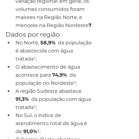
variação regional: em geral, os 
volumes consumidos foram 
maiores na Região Norte, e 
menores na Região Nordeste
7
.
Dados por região
No Norte, 
58,9%
  da população 
é abastecida com água 
tratada¹;
O abastecimento de água 
acontece para 
74,9%
  da 
população no Nordeste¹;
A região Sudeste abastece 
91,3%
  da população com água 
tratada¹;
No Sul, o índice de 
atendimento total de água é 
de 
91,0%
¹;